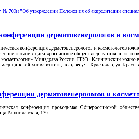
 г. № 709н "Об утверждении Положения об аккредитации специа
конференции дерматовенерологов и косм
рактическая конференция дерматовенерологов и косметологов юж
венной организацией «российское общество дерматовенерологов 
 косметологии» Минздрава России, ГБУЗ «Клинический кожно-в
дицинский университет», по адресу: г. Краснодар, ул. Красная
нференции дерматовенерологов и косме
рактическая конференция проводимая Общероссийской общест
ица Рашпилевская, 179.