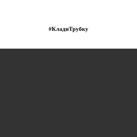
#КладиТрубку