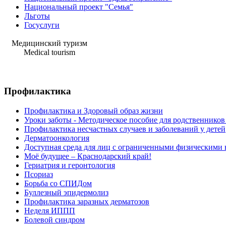
Национальный проект "Семья"
Льготы
Госуслуги
Медицинский туризм
Medical tourism
Профилактика
Профилактика и Здоровый образ жизни
Уроки заботы - Методическое пособие для родственнико
Профилактика несчастных случаев и заболеваний у детей
Дерматоонкология
Доступная среда для лиц с ограниченными физическими
Моё будущее – Краснодарский край!
Гериатрия и геронтология
Псориаз
Борьба со СПИДом
Буллезный эпидермолиз
Профилактика заразных дерматозов
Неделя ИППП
Болевой синдром