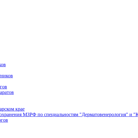
ков
тников
гов
аратов
арском крае
оохранения МЗРФ по специальностям "Дерматовенерология" и "
огов