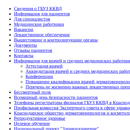
Сведения о ГБУЗ ККВД
Информация для пациентов
Для специалистов
Медицинские работники
Вакансии
Лекарственное обеспечение
Вышестоящие и контролирующие органы
Документы
Отзывы пациентов
Контакты
Информация для врачей и средних медицинских работни
Аттестация врачей
Аккредитация врачей и средних медицинских рабо
Конференции
Повышение квалификации врачей дерматовенероло
Перечень не жизненно важных лекарственных преп
Бессмертный полк
Всемирный день безопасности пациентов
Телефоны регистраторы филиалов ГБУЗ ККВД в Краснод
Профильная комиссия Экспертного совета в сфере здрав
Краснодарское общество дерматовенерологов и косметол
Репродуктивное здоровье
Целевое обучение
Национальный проект "Здравоохранение"