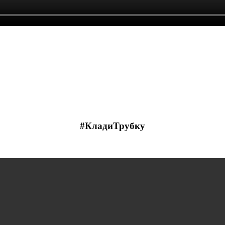
#КладиТрубку