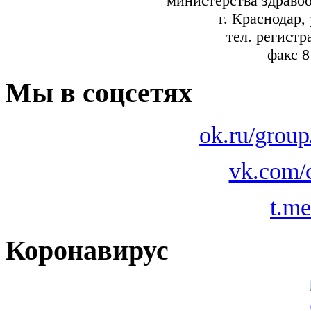
министерства здраво
г. Краснодар,
тел. регистр
факс 8
Мы в соцсетях
ok.ru/grou
vk.com/
t.m
Коронавирус