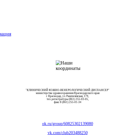
мация
"КЛИНИЧЕСКИЙ КОЖНО-ВЕНЕРОЛОГИЧЕСКИЙ ДИСПАНСЕР"
министерства здравоохранения Краснодарского края
г. Краснодар, ул. Рашпилевская, 179,
тел. регистратуры (861) 255-03-05,
факс 8 (861) 255-01-34
ok.ru/group/60825302139080
vk.com/club203488250