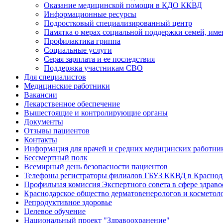
Оказание медицинской помощи в КДО ККВД
Информационные ресурсы
Подростковый специализированный центр
Памятка о мерах социальной поддержки семей, им
Профилактика гриппа
Социальные услуги
Серая зарплата и ее последствия
Поддержка участникам СВО
Для специалистов
Медицинские работники
Вакансии
Лекарственное обеспечение
Вышестоящие и контролирующие органы
Документы
Отзывы пациентов
Контакты
Информация для врачей и средних медицинских работни
Бессмертный полк
Всемирный день безопасности пациентов
Телефоны регистраторы филиалов ГБУЗ ККВД в Краснод
Профильная комиссия Экспертного совета в сфере здрав
Краснодарское общество дерматовенерологов и косметол
Репродуктивное здоровье
Целевое обучение
Национальный проект "Здравоохранение"