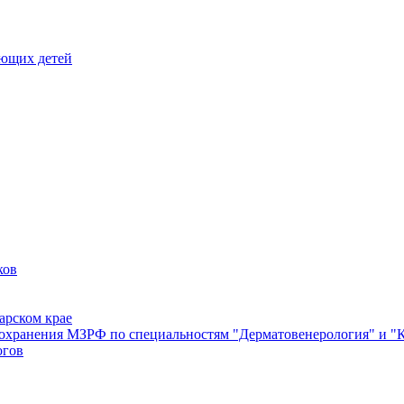
еющих детей
ков
арском крае
оохранения МЗРФ по специальностям "Дерматовенерология" и "
огов