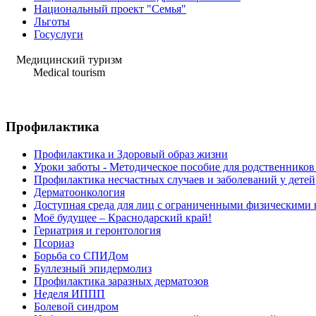
Национальный проект "Семья"
Льготы
Госуслуги
Медицинский туризм
Medical tourism
Профилактика
Профилактика и Здоровый образ жизни
Уроки заботы - Методическое пособие для родственнико
Профилактика несчастных случаев и заболеваний у детей
Дерматоонкология
Доступная среда для лиц с ограниченными физическими
Моё будущее – Краснодарский край!
Гериатрия и геронтология
Псориаз
Борьба со СПИДом
Буллезный эпидермолиз
Профилактика заразных дерматозов
Неделя ИППП
Болевой синдром