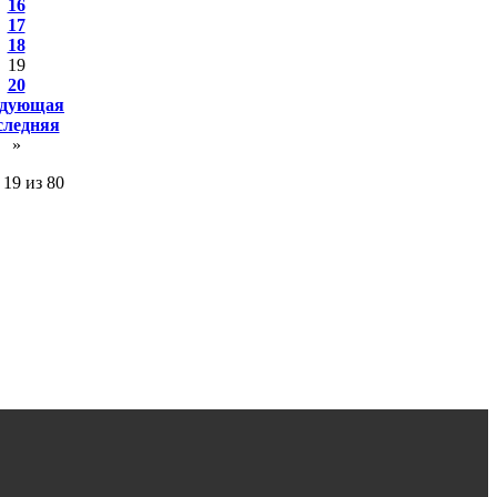
16
17
18
19
20
дующая
следняя
»
19 из 80