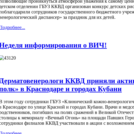
позволяющие проникнуться атмосферой уважения к самому ценном
детском отделении ГБУЗ ККВД организован конкурс детских рис
поблагодарили сотрудников государственного бюджетного учре
венерологический диспансер» за праздник для их детей.
Подробнее...
Неделя информирования о ВИЧ!
Дерматовенерологи ККВД приняли актив
полк» в Краснодаре и городах Кубани
В этом году сотрудники ГБУЗ «Клинический кожно-венерологич
в Краснодаре по улице Красной и городах Кубани. Врачи и медс
родственников, погибших на полях сражений в Великой Отечест
столицы к мемориалу «Вечный Огонь» на площади Павших Герое
сотрудники филиалов ККВД участвовали в акции с возложением
Подробнее...