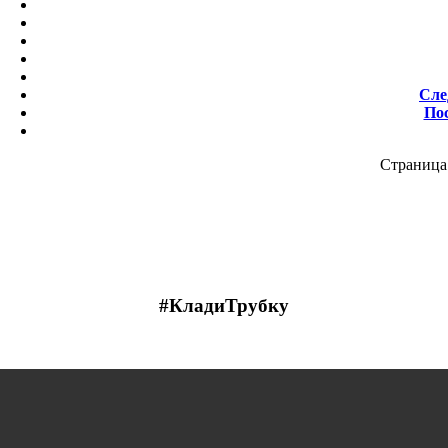
Сле
По
Страница 
#КладиТрубку