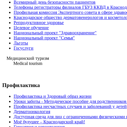
Всемирный день безопасности пациентов
Телефоны регистраторы филиалов ГБУЗ ККВД в Краснод
Профильная комиссия Экспертного совета в сфере здрав
Краснодарское общество дерматовенерологов и косметол
Репродуктивное здоровье
Целевое обучение
Национальный проект "Здравоохранение"
Национальный проект "Семья"
Льготы
Госуслуги
Медицинский туризм
Medical tourism
Профилактика
Профилактика и Здоровый образ жизни
Уроки заботы - Методическое пособие для родственнико
Профилактика несчастных случаев и заболеваний у детей
Дерматоонкология
Доступная среда для лиц с ограниченными физическими
Моё будущее – Краснодарский край!
Гериатрия и геронтология