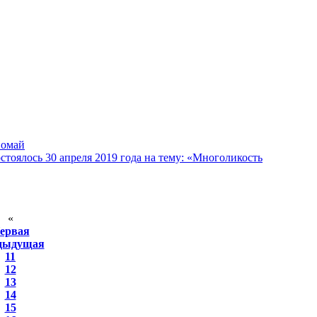
вомай
тоялось 30 апреля 2019 года на тему: «Многоликость
«
ервая
дыдущая
11
12
13
14
15