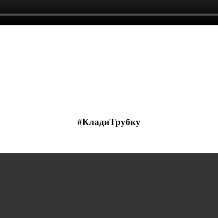
#КладиТрубку